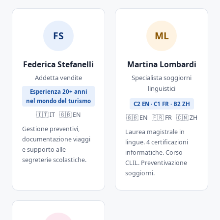
FS
ML
Federica Stefanelli
Martina Lombardi
Addetta vendite
Specialista soggiorni
linguistici
Esperienza 20+ anni
nel mondo del turismo
C2 EN · C1 FR · B2 ZH
🇮🇹 IT 🇬🇧 EN
🇬🇧 EN 🇫🇷 FR 🇨🇳 ZH
Gestione preventivi,
Laurea magistrale in
documentazione viaggi
lingue. 4 certificazioni
e supporto alle
informatiche. Corso
segreterie scolastiche.
CLIL. Preventivazione
soggiorni.