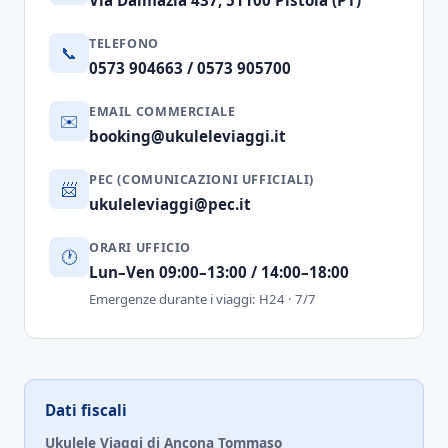
Via Dalmazia 437, 51100 Pistoia (PT)
TELEFONO
📞
0573 904663
/
0573 905700
EMAIL COMMERCIALE
✉️
booking@ukuleleviaggi.it
PEC (COMUNICAZIONI UFFICIALI)
📨
ukuleleviaggi@pec.it
ORARI UFFICIO
🕐
Lun–Ven 09:00–13:00 / 14:00–18:00
Emergenze durante i viaggi: H24 · 7/7
Dati fiscali
Ukulele Viaggi di Ancona Tommaso