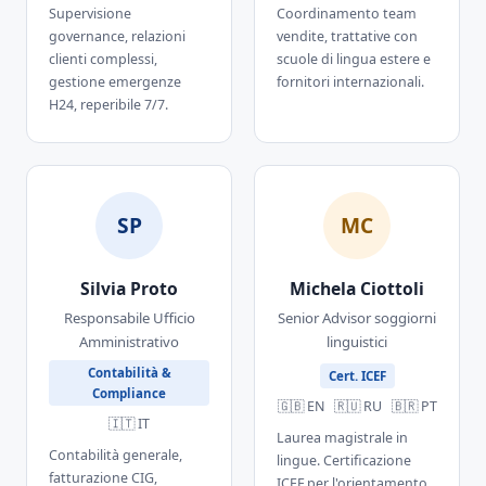
Supervisione
Coordinamento team
governance, relazioni
vendite, trattative con
clienti complessi,
scuole di lingua estere e
gestione emergenze
fornitori internazionali.
H24, reperibile 7/7.
SP
MC
Silvia Proto
Michela Ciottoli
Responsabile Ufficio
Senior Advisor soggiorni
Amministrativo
linguistici
Contabilità &
Cert. ICEF
Compliance
🇬🇧 EN 🇷🇺 RU 🇧🇷 PT
🇮🇹 IT
Laurea magistrale in
Contabilità generale,
lingue. Certificazione
fatturazione CIG,
ICEF per l'orientamento