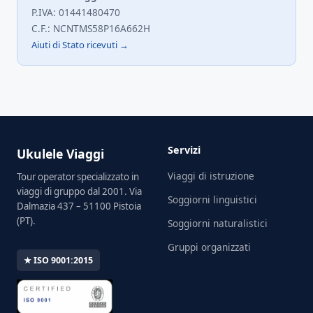
P.IVA: 01441480470
C.F.: NCNTMS58P16A662H
Aiuti di Stato ricevuti →
Servizi
Ukulele Viaggi
Viaggi di istruzione
Tour operator specializzato in
viaggi di gruppo dal 2001. Via
Soggiorni linguistici
Dalmazia 437 – 51100 Pistoia
(PT).
Soggiorni naturalistici
Gruppi organizzati
★ ISO 9001:2015